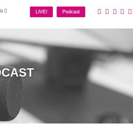
fo
LIVE!
Podcast
DCAST