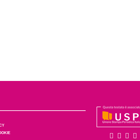
CY
OOKIE