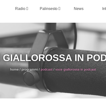
Radio
Palinsesto
News
In
 GIALLOROSSA IN PO
home
/
programmi
/
podcast
/
voce giallorossa in podcast