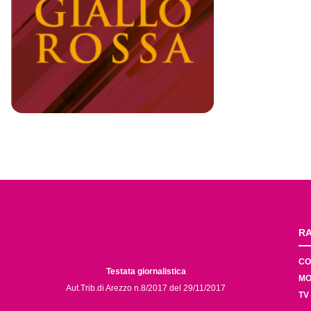
RA
CO
Testata giornalistica
MO
Aut.Trib.di Arezzo n.8/2017 del 29/11/2017
TV