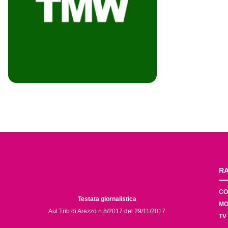
RA
CO
Testata giornalistica
MO
Aut.Trib.di Arezzo n.8/2017 del 29/11/2017
TV