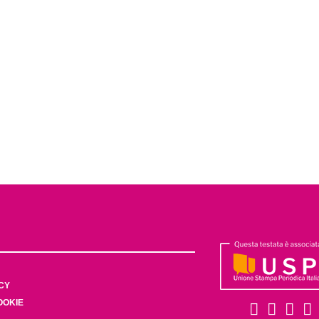
CY
OOKIE