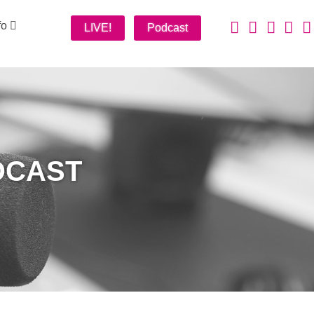
fo
LIVE!
Podcast
DCAST