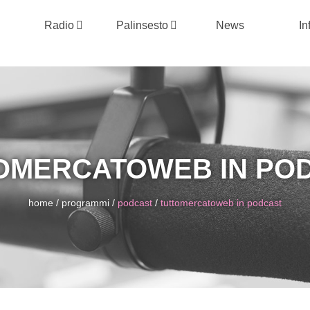
Radio
Palinsesto
News
In
OMERCATOWEB IN PO
home
/
programmi
/
podcast
/
tuttomercatoweb in podcast