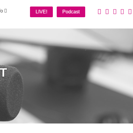
fo
LIVE!
Podcast
T