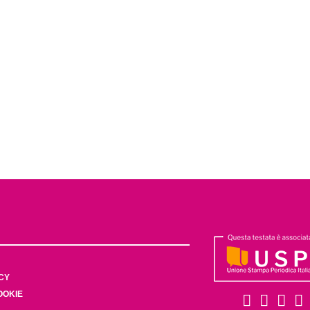
CY
OOKIE