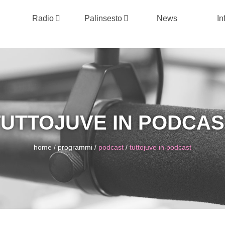
Radio
Palinsesto
News
In
TUTTOJUVE IN PODCAS
home
/
programmi
/
podcast
/
tuttojuve in podcast