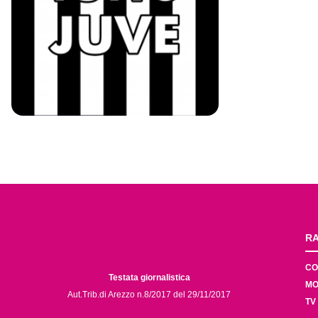
RA
CO
Testata giornalistica
MO
Aut.Trib.di Arezzo n.8/2017 del 29/11/2017
TV