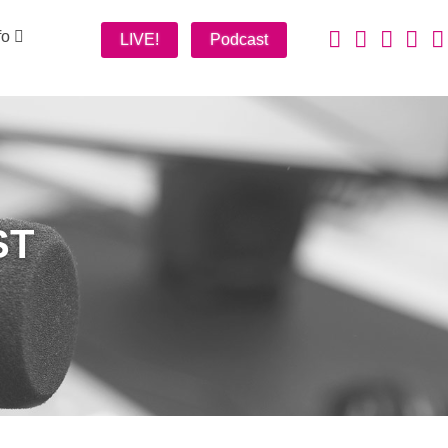
fo
LIVE!
Podcast
ST