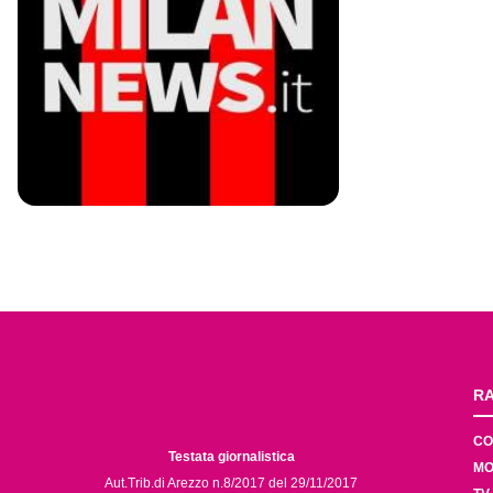
RA
CO
Testata giornalistica
MO
Aut.Trib.di Arezzo n.8/2017 del 29/11/2017