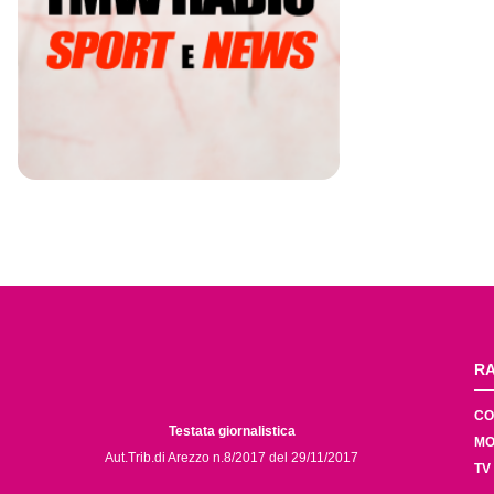
RA
CO
Testata giornalistica
MO
Aut.Trib.di Arezzo n.8/2017 del 29/11/2017
TV