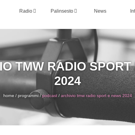
Radio
Palinsesto
News
In
IO TMW RADIO SPORT
2024
home
/
programmi
/
podcast
/
archivio tmw radio sport e news 2024