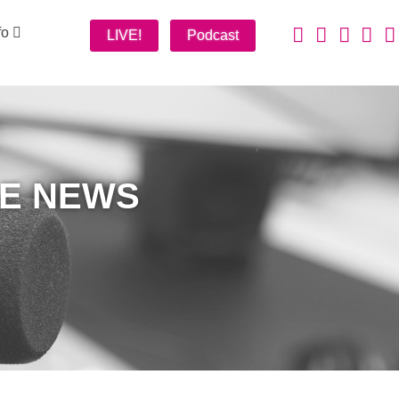
fo
LIVE!
Podcast
 E NEWS