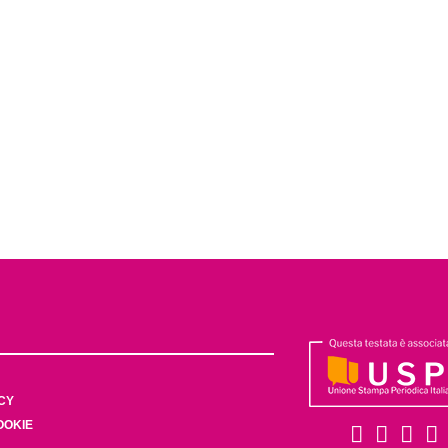
CY
OOKIE