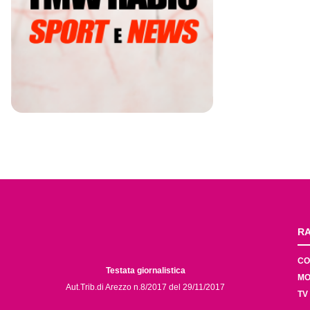
RA
CO
Testata giornalistica
MO
Aut.Trib.di Arezzo n.8/2017 del 29/11/2017
TV