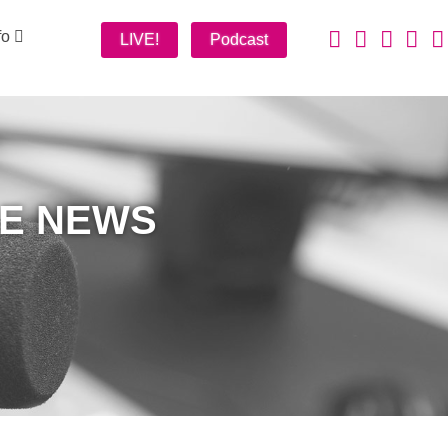
fo
LIVE!
Podcast
 E NEWS