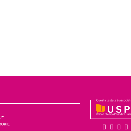
CY
OOKIE