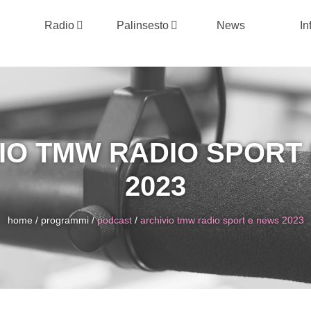
Radio
Palinsesto
News
In
IO TMW RADIO SPORT
2023
home
/
programmi
/
podcast
/
archivio tmw radio sport e news 2023