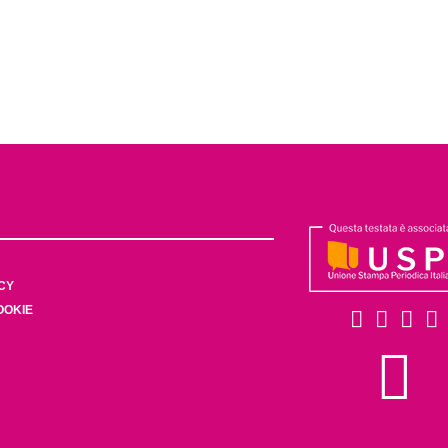
CY
OOKIE