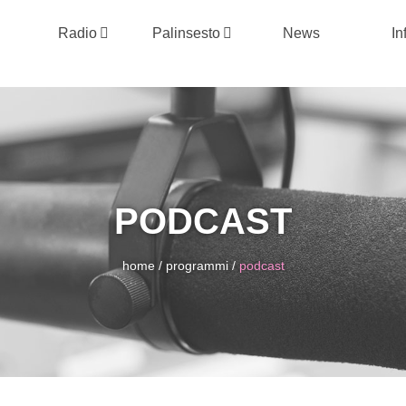
Radio
Palinsesto
News
In
PODCAST
home
/
programmi
/
podcast