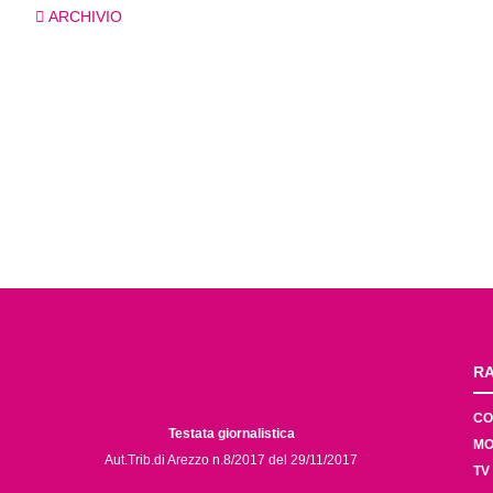
ARCHIVIO
RA
CO
Testata giornalistica
MO
Aut.Trib.di Arezzo n.8/2017 del 29/11/2017
TV