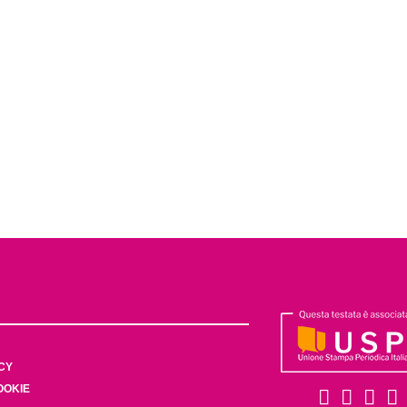
CY
OOKIE