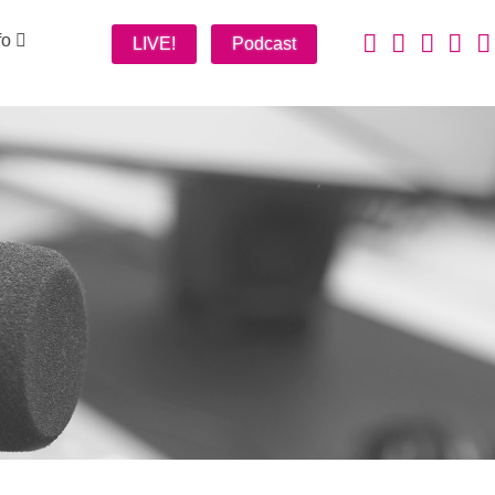
fo
LIVE!
Podcast