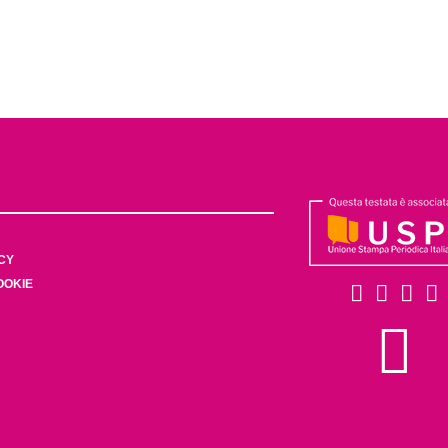
CY
OOKIE