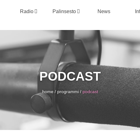
Radio
Palinsesto
News
In
PODCAST
home
/
programmi
/
podcast