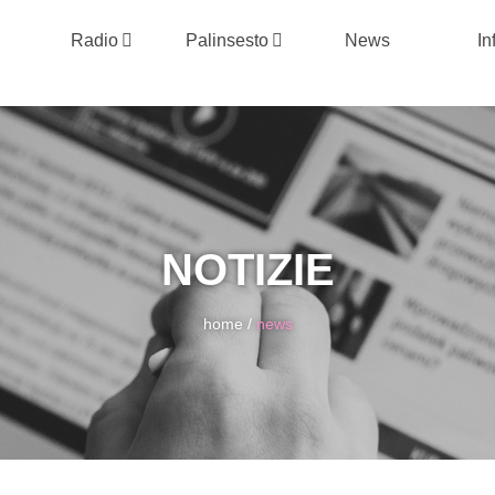
Radio
Palinsesto
News
In
NOTIZIE
home
/
news