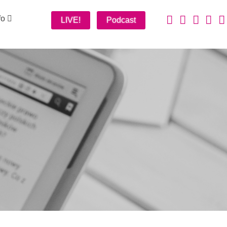
fo
LIVE!
Podcast