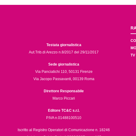
RA
CO
Testata giornalistica
MO
Aut.Trib.di Arezzo n.8/2017 del 29/11/2017
TV
Sede giornalistica
Via Panciatichi 110, 50131 Firenze
Via Jacopo Passavanti, 00139 Roma
Direttore Responsabile
Marco Piccari
Editore TC&C s.r.l.
P.IVA n.01488100510
Iscritto al Registro Operatori di Comunicazione n. 18246