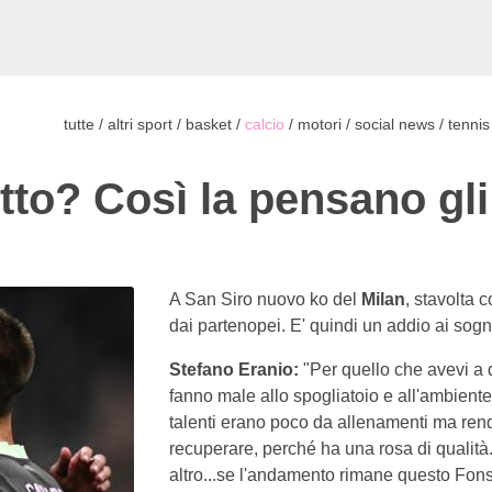
tutte
/
altri sport
/
basket
/
calcio
/
motori
/
social news
/
tennis
tto? Così la pensano gl
A San Siro nuovo ko del
Milan
, stavolta 
dai partenopei. E' quindi un addio ai sog
Stefano Eranio:
"Per quello che avevi a d
fanno male allo spogliatoio e all'ambient
talenti erano poco da allenamenti ma ren
recuperare, perché ha una rosa di qualità
altro...se l'andamento rimane questo Fons