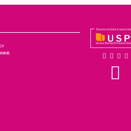
CY
OOKIE