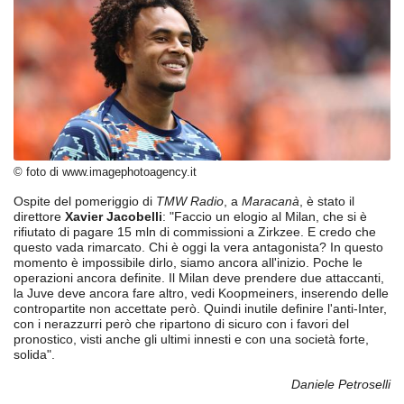
© foto di www.imagephotoagency.it
Ospite del pomeriggio di
TMW Radio
, a
Maracanà
, è stato il
direttore
Xavier Jacobelli
: "Faccio un elogio al Milan, che si è
rifiutato di pagare 15 mln di commissioni a Zirkzee. E credo che
questo vada rimarcato. Chi è oggi la vera antagonista? In questo
momento è impossibile dirlo, siamo ancora all'inizio. Poche le
operazioni ancora definite. Il Milan deve prendere due attaccanti,
la Juve deve ancora fare altro, vedi Koopmeiners, inserendo delle
contropartite non accettate però. Quindi inutile definire l'anti-Inter,
con i nerazzurri però che ripartono di sicuro con i favori del
pronostico, visti anche gli ultimi innesti e con una società forte,
solida".
Daniele Petroselli