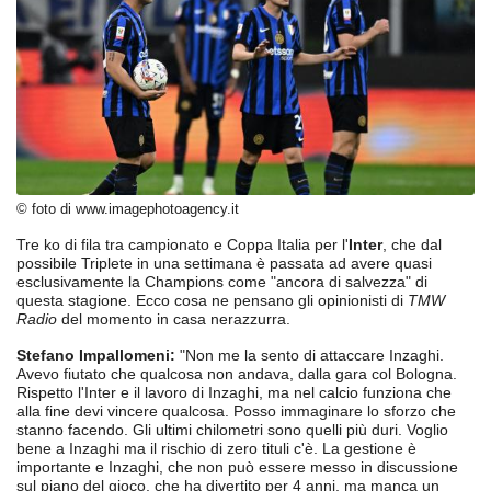
© foto di www.imagephotoagency.it
Tre ko di fila tra campionato e Coppa Italia per l'
Inter
, che dal
possibile Triplete in una settimana è passata ad avere quasi
esclusivamente la Champions come "ancora di salvezza" di
questa stagione. Ecco cosa ne pensano gli opinionisti di
TMW
Radio
del momento in casa nerazzurra.
Stefano Impallomeni:
"Non me la sento di attaccare Inzaghi.
Avevo fiutato che qualcosa non andava, dalla gara col Bologna.
Rispetto l'Inter e il lavoro di Inzaghi, ma nel calcio funziona che
alla fine devi vincere qualcosa. Posso immaginare lo sforzo che
stanno facendo. Gli ultimi chilometri sono quelli più duri. Voglio
bene a Inzaghi ma il rischio di zero tituli c'è. La gestione è
importante e Inzaghi, che non può essere messo in discussione
sul piano del gioco, che ha divertito per 4 anni, ma manca un