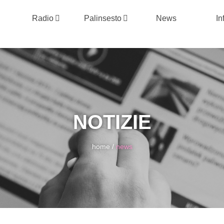
Radio
Palinsesto
News
In
NOTIZIE
home
/
news