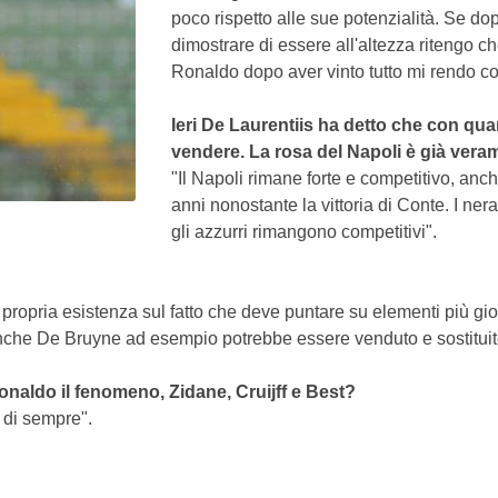
poco rispetto alle sue potenzialità. Se do
dimostrare di essere all'altezza ritengo ch
Ronaldo dopo aver vinto tutto mi rendo con
Ieri De Laurentiis ha detto che con q
vendere. La rosa del Napoli è già ver
"Il Napoli rimane forte e competitivo, anch
anni nonostante la vittoria di Conte. I ne
gli azzurri rimangono competitivi".
ropria esistenza sul fatto che deve puntare su elementi più giov
 Anche De Bruyne ad esempio potrebbe essere venduto e sostituit
aldo il fenomeno, Zidane, Cruijff e Best?
 di sempre".