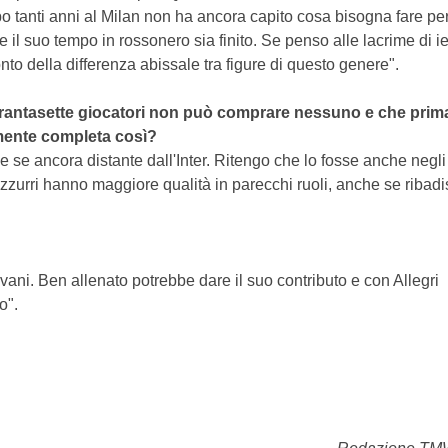
po tanti anni al Milan non ha ancora capito cosa bisogna fare pe
e il suo tempo in rossonero sia finito. Se penso alle lacrime di ie
to della differenza abissale tra figure di questo genere".
uarantasette giocatori non può comprare nessuno e che prim
amente completa così?
e se ancora distante dall'Inter. Ritengo che lo fosse anche negli 
razzurri hanno maggiore qualità in parecchi ruoli, anche se ribad
ani. Ben allenato potrebbe dare il suo contributo e con Allegri
o".