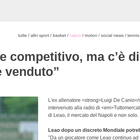
tutte
/
altri sport
/
basket
/
calcio
/
motori
/
social news
/
tennis
e competitivo, ma c’è di
e venduto”
L'ex allenatore <strong>Luigi De Canio</s
intervenuto alla radio di <em>Tuttomercat
di Leao, il mercato del Napoli e non solo.
Leao dopo un discreto Mondiale potreb
"Da un giocatore come Leao continuo ad a