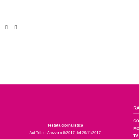
RA
CO
Testata giornalistica
MO
Aut.Trib.di Arezzo n.8/2017 del 29/11/2017
TV